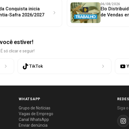
06/08/2026
 da Conquista inicia
Elo Distribu
ntia-Safra 2026/2027
de Vendas em
você estiver!
só clicar e seguir!
TikTok
Y
WHATSAPP
REDES
Grupo de Notícias
Siga o
Vagas de Emprego
Canal WhatsApp
Enviar denúncia