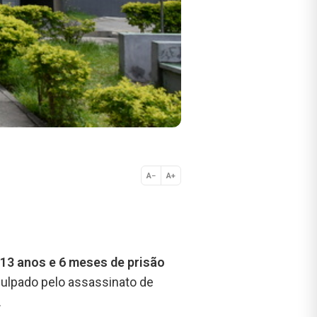
A−
A+
Normal
13 anos e 6 meses de prisão
 culpado pelo assassinato de
.