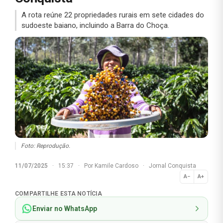
A rota reúne 22 propriedades rurais em sete cidades do
sudoeste baiano, incluindo a Barra do Choça.
Foto: Reprodução.
11/07/2025
·
15:37
·
Por
Kamile Cardoso
·
Jornal Conquista
A−
A+
Normal
COMPARTILHE ESTA NOTÍCIA
Enviar no WhatsApp