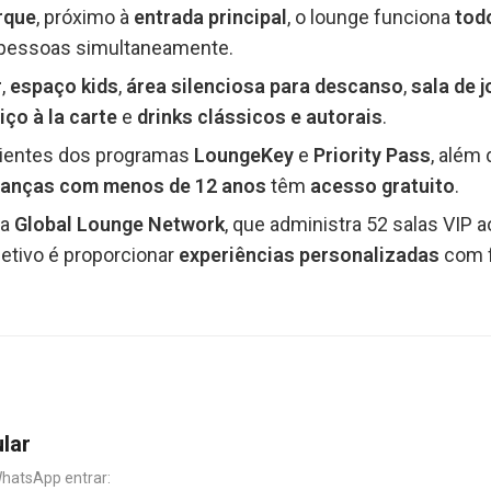
rque
, próximo à
entrada principal
, o lounge funciona
todo
 pessoas simultaneamente.
r
,
espaço kids
,
área silenciosa para descanso
,
sala de 
iço à la carte
e
drinks clássicos e autorais
.
clientes dos programas
LoungeKey
e
Priority Pass
, além 
ianças com menos de 12 anos
têm
acesso gratuito
.
da
Global Lounge Network
, que administra 52 salas VIP 
jetivo é proporcionar
experiências personalizadas
com 
ular
WhatsApp entrar: