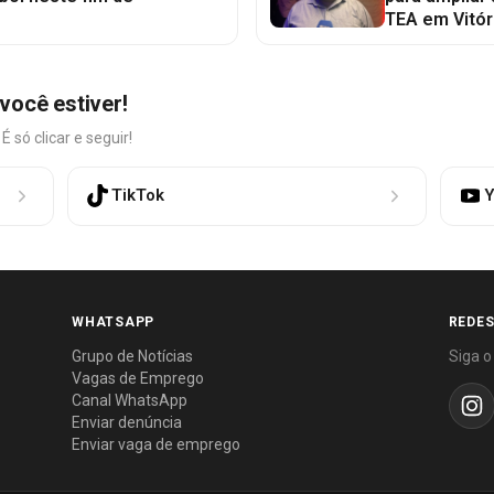
TEA em Vitór
você estiver!
só clicar e seguir!
TikTok
Y
WHATSAPP
REDES
Grupo de Notícias
Siga o
Vagas de Emprego
Canal WhatsApp
Enviar denúncia
Enviar vaga de emprego