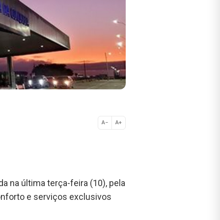
A−
A+
Normal
da na última terça-feira (10), pela
nforto e serviços exclusivos