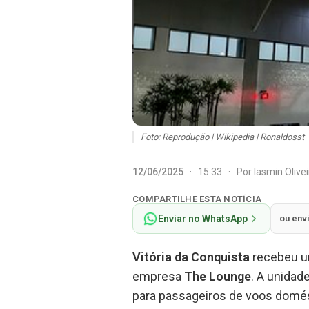
Foto: Reprodução | Wikipedia | Ronaldosst
12/06/2025
·
15:33
·
Por
Iasmin Olive
COMPARTILHE ESTA NOTÍCIA
Enviar no WhatsApp
ou env
Vitória da Conquista
recebeu u
empresa
The Lounge
. A unidad
para passageiros de voos domés