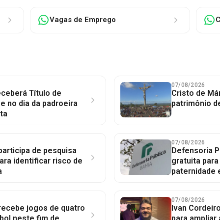
Vagas de Emprego
C
07/08/2026
ceberá Título de
Cristo de Má
 no dia da padroeira
patrimônio d
ta
07/08/2026
participa de pesquisa
Defensoria P
ara identificar risco de
gratuita par
a
paternidade 
07/08/2026
 recebe jogos de quatro
Ivan Cordeir
bol neste fim de
para ampliar