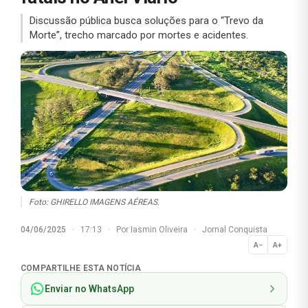
Discussão pública busca soluções para o “Trevo da
Morte”, trecho marcado por mortes e acidentes.
Foto: GHIRELLO IMAGENS AÉREAS.
04/06/2025
·
17:13
·
Por
Iasmin Oliveira
·
Jornal Conquista
A−
A+
Normal
COMPARTILHE ESTA NOTÍCIA
Enviar no WhatsApp