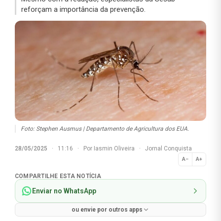
reforçam a importância da prevenção.
Foto: Stephen Ausmus | Departamento de Agricultura dos EUA.
28/05/2025
·
11:16
·
Por
Iasmin Oliveira
·
Jornal Conquista
A−
A+
Normal
COMPARTILHE ESTA NOTÍCIA
Enviar no WhatsApp
ou envie por outros apps