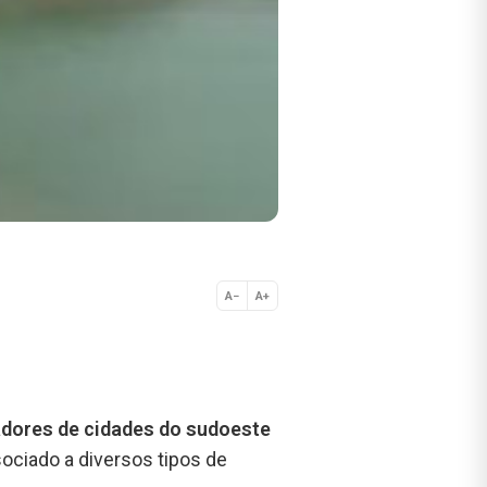
A−
A+
Normal
adores de cidades do sudoeste
sociado a diversos tipos de