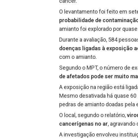
câncer.
O levantamento foi feito em set
probabilidade de contaminaçã
amianto foi explorado por quase
Durante a avaliação, 584 pesso
doenças ligadas à exposição a
com o amianto.
Segundo o MPT, o número de e
de afetados pode ser muito ma
A exposição na região está ligad
Mesmo desativada há quase 60 a
pedras de amianto doadas pela
O local, segundo o relatório,
viro
cancerígenas no ar
, agravando 
A investigação envolveu instit