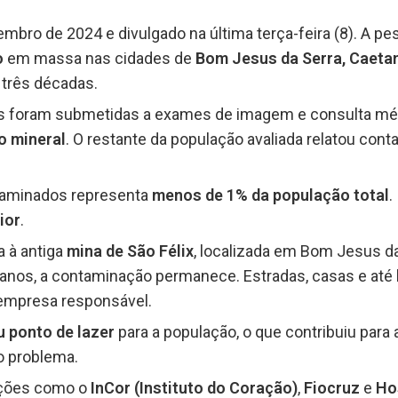
embro de 2024 e divulgado na última terça-feira (8). A p
o
em massa nas cidades de
Bom Jesus da Serra, Caetan
 três décadas.
as foram submetidas a exames de imagem e consulta mé
o mineral
. O restante da população avaliada relatou con
xaminados representa
menos de 1% da população total
.
ior
.
a à antiga
mina de São Félix
, localizada em Bom Jesus da
nos, a contaminação permanece. Estradas, casas e até
 empresa responsável.
u ponto de lazer
para a população, o que contribuiu para
o problema.
uições como o
InCor (Instituto do Coração)
,
Fiocruz
e
Ho