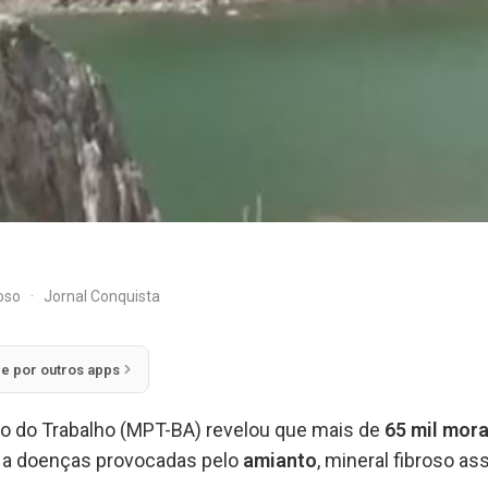
doso
·
Jornal Conquista
ie por outros apps
ico do Trabalho (MPT-BA) revelou que mais de
65 mil mor
 a doenças provocadas pelo
amianto
, mineral fibroso as