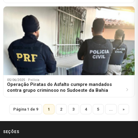
05/06/2025
· Polícia
Operação Piratas do Asfalto cumpre mandados
contra grupo criminoso no Sudoeste da Bahia
Página 1 de 9
1
2
3
4
5
...
»
SEÇÕES