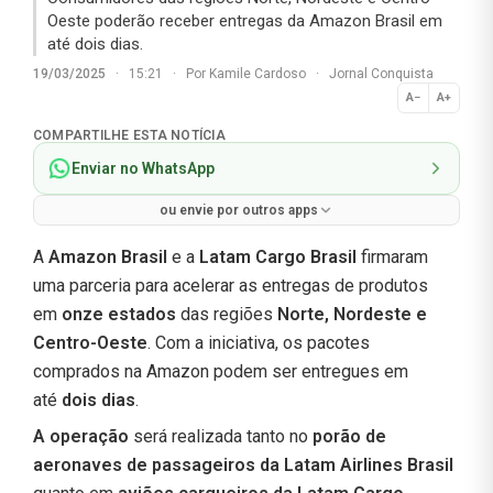
Oeste poderão receber entregas da Amazon Brasil em
até dois dias.
19/03/2025
·
15:21
·
Por
Kamile Cardoso
·
Jornal Conquista
A−
A+
Normal
COMPARTILHE ESTA NOTÍCIA
Enviar no WhatsApp
ou envie por outros apps
A
Amazon Brasil
e a
Latam Cargo Brasil
firmaram
uma parceria para acelerar as entregas de produtos
em
onze estados
das regiões
Norte, Nordeste e
Centro-Oeste
. Com a iniciativa, os pacotes
comprados na Amazon podem ser entregues em
até
dois dias
.
A operação
será realizada tanto no
porão de
aeronaves de passageiros da Latam Airlines Brasil