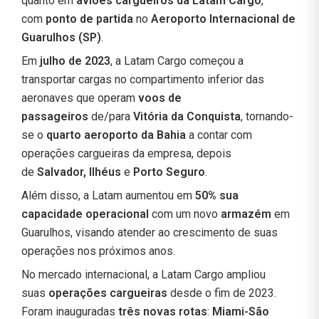
quanto em
aviões cargueiros da Latam Cargo
,
com
ponto de partida
no
Aeroporto Internacional de
Guarulhos (SP)
.
Em
julho de 2023
, a Latam Cargo começou a
transportar cargas no compartimento inferior das
aeronaves que operam
voos de
passageiros
de/para
Vitória da Conquista
, tornando-
se o
quarto aeroporto da Bahia
a contar com
operações cargueiras da empresa, depois
de
Salvador, Ilhéus
e
Porto Seguro
.
Além disso, a Latam aumentou em
50% sua
capacidade operacional
com um novo
armazém
em
Guarulhos, visando atender ao crescimento de suas
operações nos próximos anos.
No mercado internacional, a Latam Cargo ampliou
suas
operações cargueiras
desde o fim de 2023.
Foram inauguradas
três novas rotas
:
Miami-São