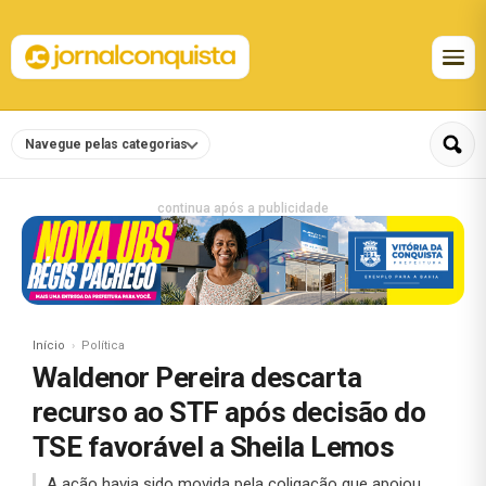
Navegue pelas categorias
continua após a publicidade
Início
Política
Waldenor Pereira descarta
recurso ao STF após decisão do
TSE favorável a Sheila Lemos
A ação havia sido movida pela coligação que apoiou