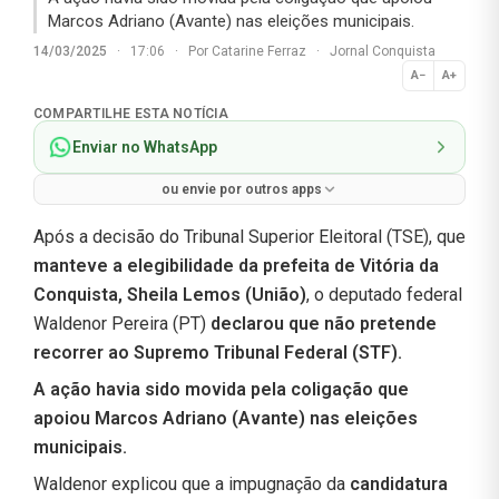
Marcos Adriano (Avante) nas eleições municipais.
14/03/2025
·
17:06
·
Por
Catarine Ferraz
·
Jornal Conquista
A−
A+
Normal
COMPARTILHE ESTA NOTÍCIA
Enviar no WhatsApp
ou envie por outros apps
Após a decisão do Tribunal Superior Eleitoral (TSE), que
manteve a elegibilidade da prefeita de Vitória da
Conquista, Sheila Lemos (União)
, o deputado federal
Waldenor Pereira (PT)
declarou que não pretende
recorrer ao Supremo Tribunal Federal (STF).
A ação havia sido movida pela coligação que
apoiou Marcos Adriano (Avante) nas eleições
municipais.
Waldenor explicou que a impugnação da
candidatura