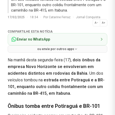
BR-101, enquanto outro colidiu frontalmente com um
caminhão na BR-415, em Itabuna.
17/02/2025
·
18:34
·
Por
Catarine Ferraz
·
Jornal Conquista
A−
A+
Normal
COMPARTILHE ESTA NOTÍCIA
Enviar no WhatsApp
ou envie por outros apps
Na manhã desta segunda-feira (17),
dois ônibus da
empresa Novo Horizonte se envolveram em
acidentes distintos em rodovias da Bahia.
Um dos
veículos tombou na
estrada entre Potiraguá e a BR-
101, enquanto outro colidiu frontalmente com um
caminhão na BR-415, em Itabuna.
Ônibus tomba entre Potiraguá e BR-101