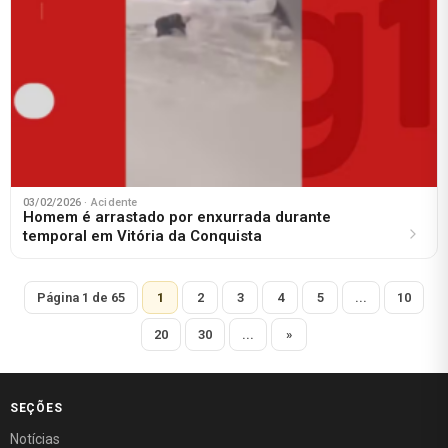
03/02/2026
· Acidente
Homem é arrastado por enxurrada durante
temporal em Vitória da Conquista
Página 1 de 65
1
2
3
4
5
...
10
20
30
...
»
SEÇÕES
Notícias