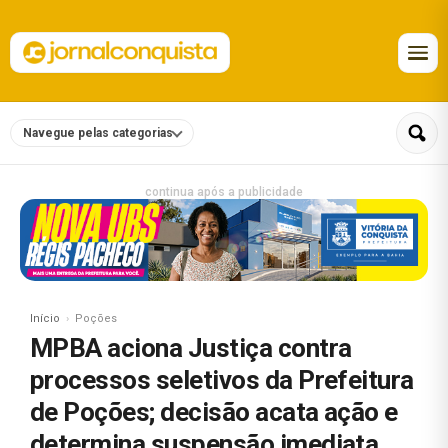
Navegue pelas categorias
continua após a publicidade
Início
Poções
MPBA aciona Justiça contra
processos seletivos da Prefeitura
de Poções; decisão acata ação e
determina suspensão imediata