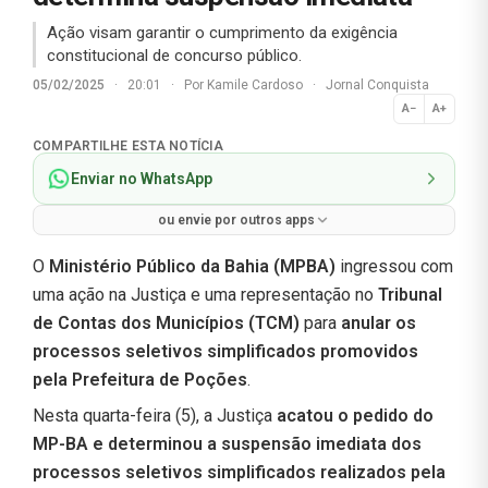
Ação visam garantir o cumprimento da exigência
constitucional de concurso público.
05/02/2025
·
20:01
·
Por
Kamile Cardoso
·
Jornal Conquista
A−
A+
Normal
COMPARTILHE ESTA NOTÍCIA
Enviar no WhatsApp
ou envie por outros apps
O
Ministério Público da Bahia (MPBA)
ingressou com
uma ação na Justiça e uma representação no
Tribunal
de Contas dos Municípios (TCM)
para
anular os
processos seletivos simplificados promovidos
pela Prefeitura de Poções
.
Nesta quarta-feira (5), a Justiça
acatou o pedido do
MP-BA e determinou a suspensão imediata dos
processos seletivos simplificados realizados pela