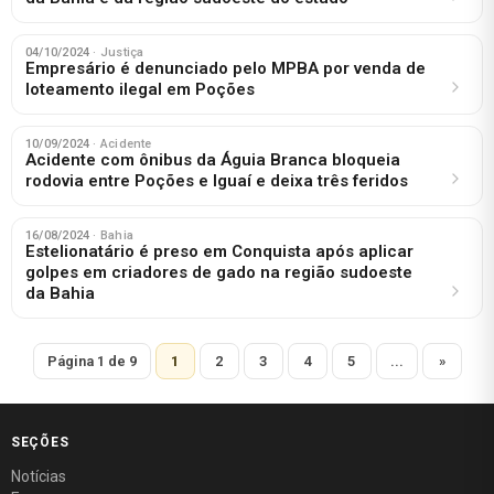
04/10/2024
· Justiça
Empresário é denunciado pelo MPBA por venda de
loteamento ilegal em Poções
10/09/2024
· Acidente
Acidente com ônibus da Águia Branca bloqueia
rodovia entre Poções e Iguaí e deixa três feridos
16/08/2024
· Bahia
Estelionatário é preso em Conquista após aplicar
golpes em criadores de gado na região sudoeste
da Bahia
Página 1 de 9
1
2
3
4
5
...
»
SEÇÕES
Notícias