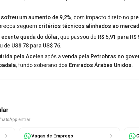
 sofreu um aumento de 9,2%
, com impacto direto no
pre
 preços seguem
critérios técnicos alinhados ao mercad
recente queda do dólar
, que passou de
R$ 5,91 para R$ 
ou de
US$ 78 para US$ 76
.
uirida pela Acelen
após a
venda pela Petrobras no gove
badala
, fundo soberano dos
Emirados Árabes Unidos
.
ular
WhatsApp entrar:
Vagas de Emprego
C