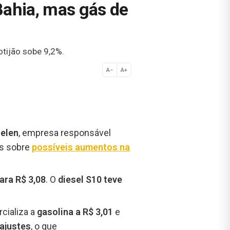
Bahia, mas gás de
otijão sobe 9,2%.
A−
A+
Normal
elen
, empresa responsável
es sobre
possíveis aumentos na
ara R$ 3,08
. O
diesel S10 teve
cializa a
gasolina a R$ 3,01
e
ajustes
, o que