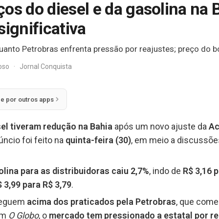
os do diesel e da gasolina na 
significativa
anto Petrobras enfrenta pressão por reajustes; preço do b
doso
·
Jornal Conquista
ie por outros apps
sel tiveram redução na Bahia
após um novo ajuste da
Ac
úncio foi feito na
quinta-feira (30)
, em meio a discussõ
lina para as distribuidoras caiu 2,7%
, indo de
R$ 3,16 p
 3,99 para R$ 3,79
.
 seguem
acima dos praticados pela Petrobras
, que comer
om
O Globo
, o
mercado tem pressionado a estatal por re