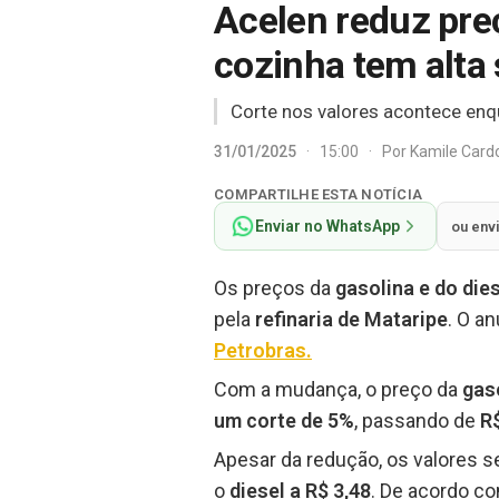
Acelen reduz preç
cozinha tem alta 
Corte nos valores acontece enqu
31/01/2025
·
15:00
·
Por
Kamile Car
COMPARTILHE ESTA NOTÍCIA
Enviar no WhatsApp
ou env
Os preços da
gasolina e do die
pela
refinaria de Mataripe
. O an
Petrobras
.
Com a mudança, o preço da
gaso
um corte de 5%
, passando de
R$
Apesar da redução, os valores
o
diesel a R$ 3,48
. De acordo c