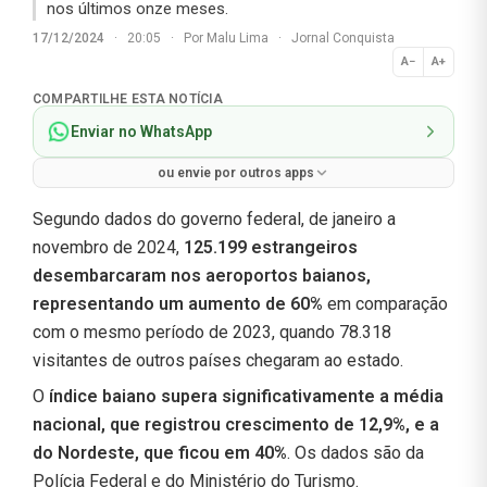
nos últimos onze meses.
17/12/2024
·
20:05
·
Por
Malu Lima
·
Jornal Conquista
A−
A+
Normal
COMPARTILHE ESTA NOTÍCIA
Enviar no WhatsApp
ou envie por outros apps
Segundo dados do governo federal, de janeiro a
novembro de 2024,
125.199 estrangeiros
desembarcaram nos aeroportos baianos,
representando um aumento de 60%
em comparação
com o mesmo período de 2023, quando 78.318
visitantes de outros países chegaram ao estado.
O
índice baiano supera significativamente a média
nacional, que registrou crescimento de 12,9%, e a
do Nordeste, que ficou em 40%
. Os dados são da
Polícia Federal e do Ministério do Turismo.