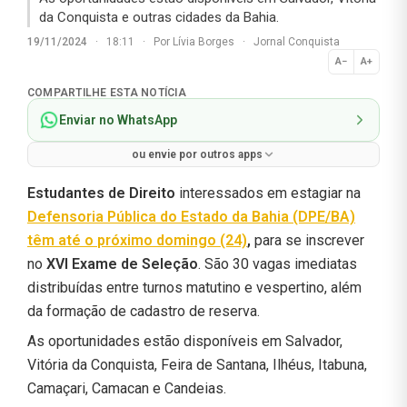
da Conquista e outras cidades da Bahia.
19/11/2024
·
18:11
·
Por
Lívia Borges
·
Jornal Conquista
A−
A+
Normal
COMPARTILHE ESTA NOTÍCIA
Enviar no WhatsApp
ou envie por outros apps
Estudantes de Direito
interessados em estagiar na
Defensoria Pública do Estado da Bahia (DPE/BA)
têm até o
próximo domingo (24)
,
para se inscrever
no
XVI Exame de Seleção
. São 30 vagas imediatas
distribuídas entre turnos matutino e vespertino, além
da formação de cadastro de reserva.
As oportunidades estão disponíveis em Salvador,
Vitória da Conquista, Feira de Santana, Ilhéus, Itabuna,
Camaçari, Camacan e Candeias.