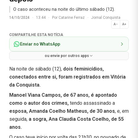
O caso aconteceu na noite do último sábado (12).
14/10/2024
·
13:44
·
Por
Catarine Ferraz
·
Jornal Conquista
A−
A+
Normal
COMPARTILHE ESTA NOTÍCIA
Enviar no WhatsApp
ou envie por outros apps
Na noite de sábado (12),
dois feminicídios,
conectados entre si, foram registrados em Vitória
da Conquista.
Manoel Viana Campos, de 67 anos, é apontado
como o autor dos crimes,
tendo assassinado a
esposa, Amanda Coelho Matheus, de 30 anos
, e, em
seguida,
a sogra, Ana Claudia Costa Coelho, de 55
anos.
O caso teve início por volta das 21h30, no povoado de