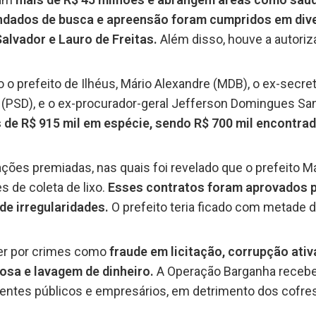
dados de busca e apreensão foram cumpridos em diver
Salvador e Lauro de Freitas.
Além disso, houve a autoriza
.
 o prefeito de Ilhéus, Mário Alexandre (MDB), o ex-secre
a (PSD), e o ex-procurador-geral Jefferson Domingues Sa
s de R$ 915 mil em espécie, sendo R$ 700 mil encontra
ões premiadas, nas quais foi revelado que o prefeito Má
s de coleta de lixo.
Esses contratos foram aprovados p
de irregularidades.
O prefeito teria ficado com metade 
er por crimes como
fraude em licitação, corrupção ativ
osa e lavagem de dinheiro.
A Operação Barganha recebe
 agentes públicos e empresários, em detrimento dos cofres