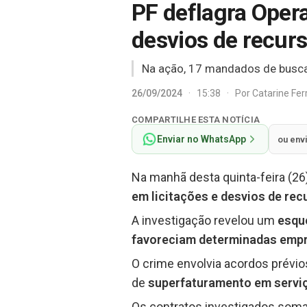
PF deflagra Oper
desvios de recur
Na ação, 17 mandados de busca 
26/09/2024
·
15:38
·
Por
Catarine Fe
COMPARTILHE ESTA NOTÍCIA
Enviar no WhatsApp
ou env
Na manhã desta quinta-feira (26),
em licitações e desvios de rec
A investigação revelou um
esqu
favoreciam determinadas empr
O crime envolvia acordos prévi
de
superfaturamento em serviç
Os contratos investigados so