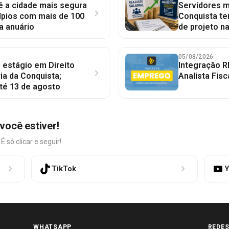
 é a cidade mais segura
Servidores mu
ípios com mais de 100
Conquista te
a anuário
de projeto n
05/08/2026
 estágio em Direito
Integração R
ia da Conquista;
Analista Fisc
té 13 de agosto
você estiver!
só clicar e seguir!
TikTok
Y
WHATSAPP
REDES