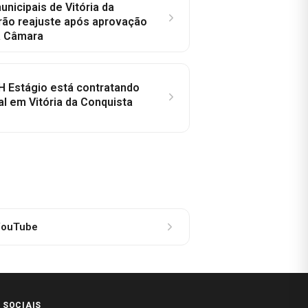
nicipais de Vitória da
rão reajuste após aprovação
a Câmara
H Estágio está contratando
al em Vitória da Conquista
ouTube
 SOCIAIS