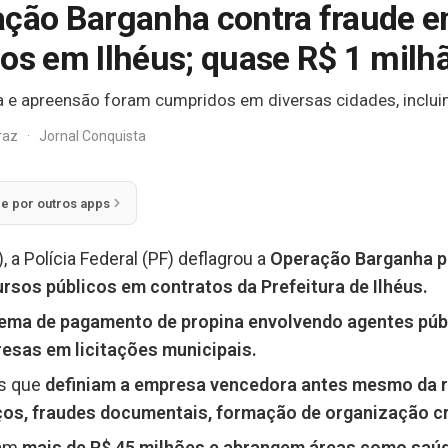
ação Barganha contra fraude em
sos em Ilhéus; quase R$ 1 milh
e apreensão foram cumpridos em diversas cidades, incluin
rraz
·
Jornal Conquista
ie por outros apps
 a Polícia Federal (PF) deflagrou a
Operação Barganha p
ursos públicos em contratos da Prefeitura de Ilhéus.
ema de pagamento de propina envolvendo agentes públ
esas em licitações municipais.
os que
definiam a empresa vencedora antes mesmo da r
os, fraudes documentais, formação de organização cr
mam
mais de R$ 45 milhões e abrangem áreas como saúd