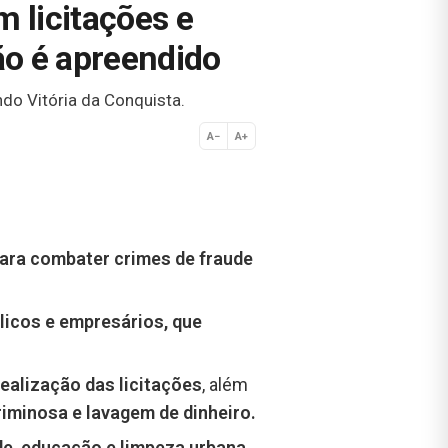
 licitações e
ão é apreendido
do Vitória da Conquista.
A−
A+
Normal
ara combater crimes de fraude
icos e empresários, que
ealização das licitações
, além
iminosa e lavagem de dinheiro.
e, educação e limpeza urbana.