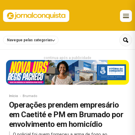
Navegue pelas categorias
continua após a publicidade
Início
Brumado
Operações prendem empresário
em Caetité e PM em Brumado por
envolvimento em homicídio
O policial foi quem forneceu a arma de fogo ao