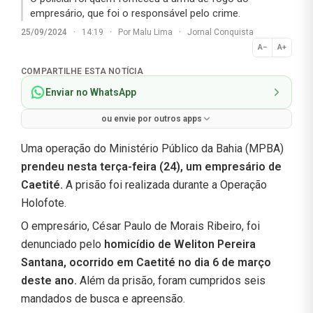
empresário, que foi o responsável pelo crime.
25/09/2024
·
14:19
·
Por
Malu Lima
·
Jornal Conquista
A−
A+
Normal
COMPARTILHE ESTA NOTÍCIA
Enviar no WhatsApp
ou envie por outros apps
Uma operação do Ministério Público da Bahia (MPBA)
prendeu nesta terça-feira (24), um empresário de
Caetité.
A prisão foi realizada durante a Operação
Holofote.
O empresário, César Paulo de Morais Ribeiro, foi
denunciado pelo
homicídio de Weliton Pereira
Santana, ocorrido em Caetité no dia 6 de março
deste ano.
Além da prisão, foram cumpridos seis
mandados de busca e apreensão.