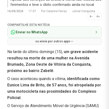
ferimentos e teve o óbito confirmado ainda no local.
16/09/2024
·
17:07
·
Por
Catarine Ferraz
·
Jornal Conquista
A−
A+
Normal
COMPARTILHE ESTA NOTÍCIA
Enviar no WhatsApp
ou envie por outros apps
Na tarde do último domingo (15),
um grave acidente
resultou na morte de uma mulher na Avenida
Brumado, Zona Oeste de Vitória da Conquista,
próximo ao bairro Zabelê.
O caso aconteceu quando a vítima,
identificada como
Eunice Lima de Brito, de 57 anos, foi atropelada por
uma motocicleta nas proximidades do Complexo
Policial.
O Serviço de Atendimento Móvel de Urgência (SAMU)