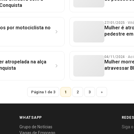
 Conquista
27/01/2025
· Vi
os por motociclista no
Mulher é atr
pedestre em 
04/11/2024
· Ac
r atropelada na alça
Mulher morre
nquista
atravessar B
Página 1 de 3
1
2
3
»
WHATSAPP
REDES
Grupo de Notícias
Siga o
Vagas de Emprego