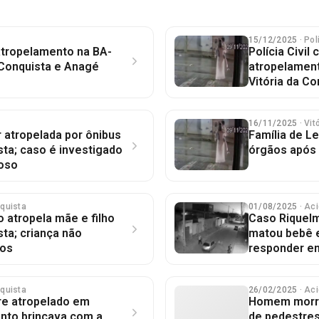
15/12/2025
· Pol
atropelamento na BA-
Polícia Civil
a Conquista e Anagé
atropelamen
Vitória da Co
16/11/2025
· Vi
 atropelada por ônibus
Família de L
sta; caso é investigado
órgãos após 
oso
nquista
01/08/2025
· Ac
o atropela mãe e filho
Caso Riquelm
sta; criança não
matou bebê e
tos
responder em
nquista
26/02/2025
· Ac
re atropelado em
Homem morre 
anto brincava com a
de pedestres