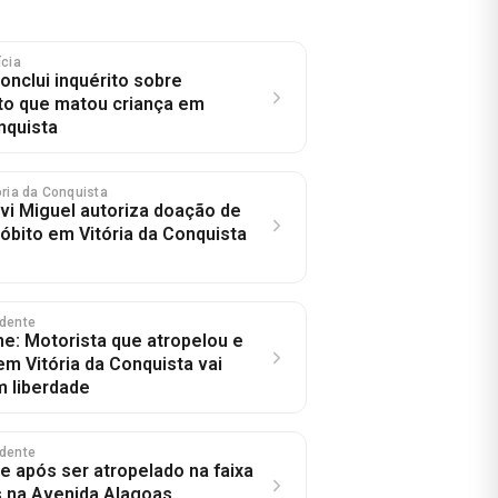
ícia
 conclui inquérito sobre
to que matou criança em
nquista
tória da Conquista
evi Miguel autoriza doação de
óbito em Vitória da Conquista
idente
e: Motorista que atropelou e
m Vitória da Conquista vai
 liberdade
idente
após ser atropelado na faixa
 na Avenida Alagoas