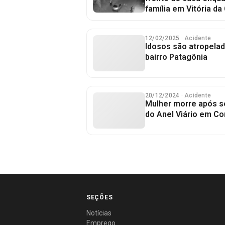
família em Vitória da
12/02/2025
· Acidente
Idosos são atropelad
bairro Patagônia
20/12/2024
· Acidente
Mulher morre após se
do Anel Viário em Co
SEÇÕES
Notícias
Emprego