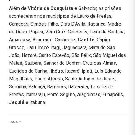
Além de
Vitória da Conquista
e Salvador, as prisões
aconteceram nos municípios de Lauro de Freitas,
Camaçari, Simões Filho, Dias D’Ávila, Itaparica, Madre
de Deus, Pojuca, Vera Cruz, Candeias, Feira de Santana,
Amargosa,
Brumado
, Cachoeira,
Caetité
, Capim
Grosso, Catu, Irecê, Itagi, Jaguaquara, Mata de São
João, Nazaré, Santo Estevão, São Félix, São Miguel das
Matas, Saubara, Senhor do Bonfim, Cruz das Almas,
Euclides da Cunha,
Ilhéus
, Itacaré,
Ipiaú
, Luís Eduardo
Magalhães, Paulo Afonso, Santo Antônio de Jesus,
Serrinha, Valença, Barreiras, Itaberaba, Teixeira de
Freitas, Itamaraju, Porto Seguro, Alagoinhas, Eunápolis,
Jequié
e Itabuna.
TAGS