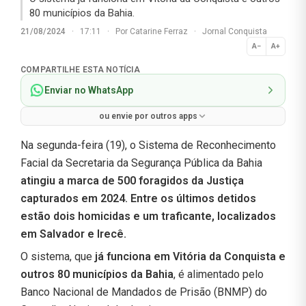
80 municípios da Bahia.
21/08/2024
·
17:11
·
Por
Catarine Ferraz
·
Jornal Conquista
A−
A+
Normal
COMPARTILHE ESTA NOTÍCIA
Enviar no WhatsApp
ou envie por outros apps
Na segunda-feira (19), o Sistema de Reconhecimento
Facial da Secretaria da Segurança Pública da Bahia
atingiu a marca de 500 foragidos da Justiça
capturados em 2024. Entre os últimos detidos
estão dois homicidas e um traficante, localizados
em Salvador e Irecê.
O sistema, que
já funciona em Vitória da Conquista e
outros 80 municípios da Bahia
, é alimentado pelo
Banco Nacional de Mandados de Prisão (BNMP) do