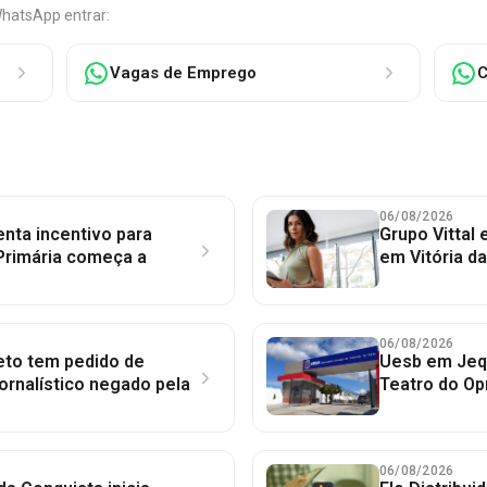
WhatsApp entrar:
Vagas de Emprego
C
06/08/2026
nta incentivo para
Grupo Vittal
Primária começa a
em Vitória d
06/08/2026
to tem pedido de
Uesb em Jequ
jornalístico negado pela
Teatro do Op
06/08/2026