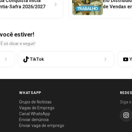
 da Conquista inicia
Elo Distribu
ntia-Safra 2026/2027
de Vendas em
você estiver!
só clicar e seguir!
TikTok
Y
WHATSAPP
REDES
Grupo de Notícias
Siga o
Vagas de Emprego
Canal WhatsApp
Enviar denúncia
Enviar vaga de emprego