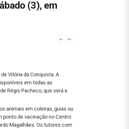
sábado (3), em
A−
A+
Normal
de Vitória da Conquista. A
isponíveis em todas as
úde Régis Pacheco, que será a
os animais em coleiras, guias ou
m ponto de vacinação no Centro
duardo Magalhães. Os tutores com