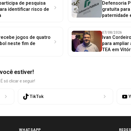
participa de pesquisa
Defensoria P
ara identificar risco de
gratuita par
a
paternidade 
07/08/2026
 recebe jogos de quatro
Ivan Cordeir
bol neste fim de
para ampliar
TEA em Vitór
você estiver!
só clicar e seguir!
TikTok
Y
WHATSAPP
REDES