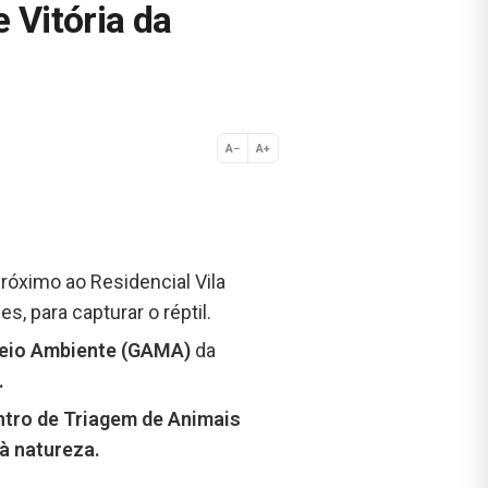
 Vitória da
A−
A+
Normal
róximo ao Residencial Vila
, para capturar o réptil.
Meio Ambiente (GAMA)
da
.
ntro de Triagem de Animais
 à natureza.