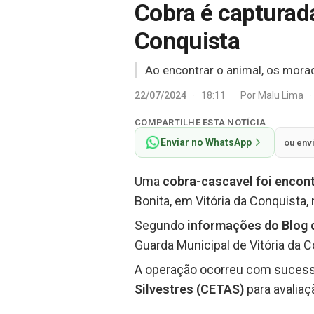
Cobra é capturad
Conquista
Ao encontrar o animal, os morad
22/07/2024
·
18:11
·
Por
Malu Lima
·
COMPARTILHE ESTA NOTÍCIA
Enviar no WhatsApp
ou env
Uma
cobra-cascavel foi encon
Bonita, em Vitória da Conquista,
Segundo
informações do Blog 
Guarda Municipal de Vitória da C
A operação ocorreu com sucesso
Silvestres (CETAS)
para avaliaç