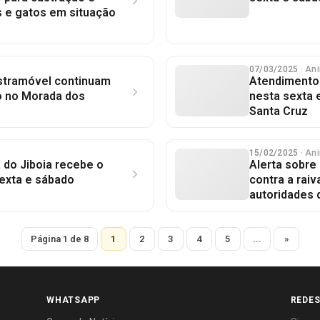
s e gatos em situação
07/03/2025
· An
stramóvel continuam
Atendimento
o no Morada dos
nesta sexta e
Santa Cruz
15/02/2025
· An
a do Jiboia recebe o
Alerta sobre
exta e sábado
contra a raiv
autoridades 
Página 1 de 8
1
2
3
4
5
...
»
WHATSAPP
REDES