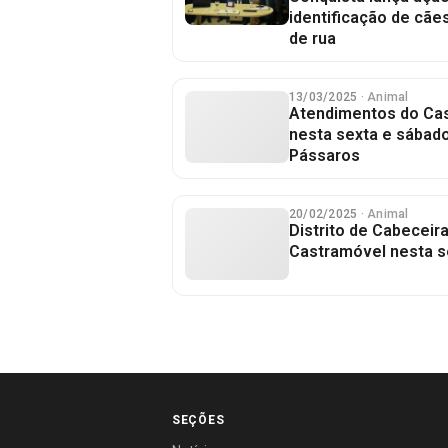
identificação de cãe
de rua
13/03/2025
· Animal
Atendimentos do Ca
nesta sexta e sábad
Pássaros
20/02/2025
· Animal
Distrito de Cabeceir
Castramóvel nesta s
SEÇÕES