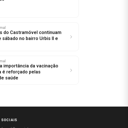
imal
s do Castramóvel continuam
 sábado no bairro Urbis II e
imal
 a importância da vacinação
a é reforçado pelas
de saúde
 SOCIAIS