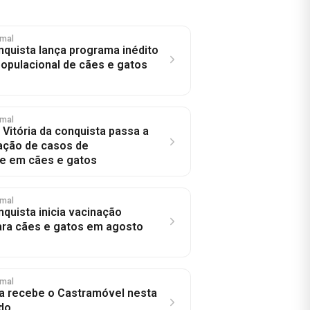
imal
onquista lança programa inédito
populacional de cães e gatos
imal
 Vitória da conquista passa a
cação de casos de
e em cães e gatos
imal
nquista inicia vacinação
para cães e gatos em agosto
imal
a recebe o Castramóvel nesta
do