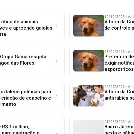
10/12/2025
· An
ráfico de animais
Vitória da C
aves e apreende gaiolas
de controle 
sta
08/09/2025
· An
: Grupo Gama resgata
Prefeitura de
agoa das Flores
exigir notifi
esporotricos
22/07/2025
· An
fortalece políticas para
Vitória da Co
 criação de conselho e
antirrábica 
himento
21/03/2025
· An
 R$ 1 milhão,
Bairro Jurem
 para castração e
sexta e sába