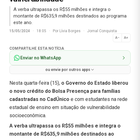
A verba ultrapassa os R$55 milhões e integra o
montante de R$635,9 milhões destinados ao programa
este ano.
15/05/2024
·
18:05
·
Por
Lívia Borges
·
Jornal Conquista
A−
A+
Normal
COMPARTILHE ESTA NOTÍCIA
Enviar no WhatsApp
ou envie por outros apps
Nesta quarta-feira (15),
o Governo do Estado liberou
o novo crédito do Bolsa Presença para famílias
cadastradas no CadÚnico
e com estudantes na rede
estadual de ensino em situação de vulnerabilidade
socioeconômica.
A verba ultrapassa os R$55 milhões e integra o
montante de R$635,9 milhões destinados ao