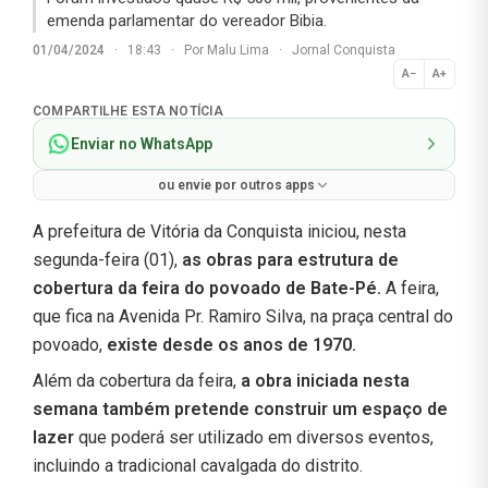
emenda parlamentar do vereador Bibia.
01/04/2024
·
18:43
·
Por
Malu Lima
·
Jornal Conquista
A−
A+
Normal
COMPARTILHE ESTA NOTÍCIA
Enviar no WhatsApp
ou envie por outros apps
A prefeitura de Vitória da Conquista iniciou, nesta
segunda-feira (01),
as obras para estrutura de
cobertura da feira do povoado de Bate-Pé.
A feira,
que fica na Avenida Pr. Ramiro Silva, na praça central do
povoado,
existe desde os anos de 1970.
Além da cobertura da feira,
a obra iniciada nesta
semana também pretende construir um espaço de
lazer
que poderá ser utilizado em diversos eventos,
incluindo a tradicional cavalgada do distrito.