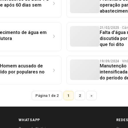
e após 60 dias sem
operação par
abastecimen
21/02/2025
· Câ
tecimento de água em
Falta d’água
dutora
discutida po
que foi dito
19/09/2024
· Vi
a: Homem acusado de
Manutenção d
ido por populares no
intensificada
do período d
Página 1 de 2
1
2
»
WHATSAPP
REDES