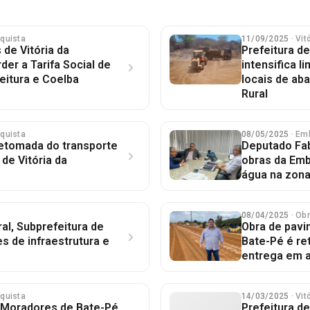
nquista
11/09/2025
· Vi
 de Vitória da
Prefeitura de
er a Tarifa Social de
intensifica 
feitura e Coelba
locais de ab
Rural
nquista
08/05/2025
· Em
retomada do transporte
Deputado Fab
 de Vitória da
obras da Emb
água na zona 
08/04/2025
· Ob
al, Subprefeitura de
Obra de pavi
s de infraestrutura e
Bate-Pé é r
entrega em 
nquista
14/03/2025
· Vi
: Moradores de Bate-Pé
Prefeitura de