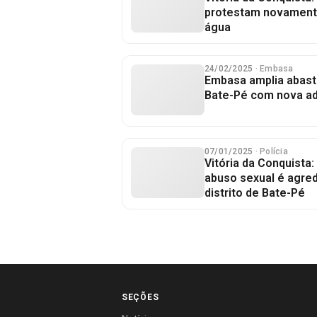
protestam novament
água
24/02/2025
· Embasa
Embasa amplia abas
Bate-Pé com nova a
07/01/2025
· Polícia
Vitória da Conquist
abuso sexual é agred
distrito de Bate-Pé
SEÇÕES