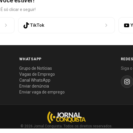
você estiver!
só clicar e seguir!
TikTok
Y
WHATSAPP
REDES
Grupo de Notícias
Siga o
Vagas de Emprego
Canal WhatsApp
Enviar denúncia
Enviar vaga de emprego
© 2026 Jornal Conquista. Todos os direitos reservados.
Política editorial
·
Política de privacidade