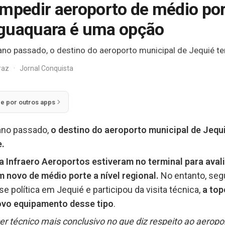
impedir aeroporto de médio po
aguaquara é uma opção
o passado, o destino do aeroporto municipal de Jequié te
rraz
·
Jornal Conquista
ie por outros apps
ano passado,
o destino do aeroporto municipal de Jequi
e.
a Infraero Aeroportos estiveram no terminal para avali
m novo de médio porte a nível regional.
No entanto, seg
se política em Jequié e participou da visita técnica,
a top
novo equipamento desse tipo
.
 técnico mais conclusivo no que diz respeito ao aeropo