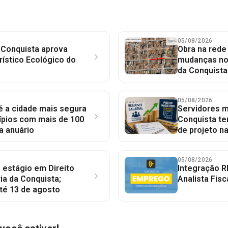
05/08/2026
 Conquista aprova
Obra na red
rístico Ecológico do
mudanças no 
da Conquista
05/08/2026
 é a cidade mais segura
Servidores mu
ípios com mais de 100
Conquista te
a anuário
de projeto n
05/08/2026
 estágio em Direito
Integração R
ia da Conquista;
Analista Fisc
té 13 de agosto