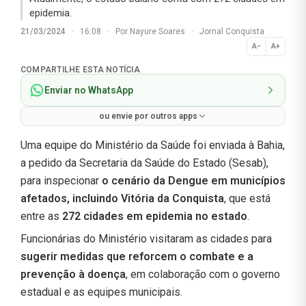
epidemia.
21/03/2024
·
16:08
·
Por
Nayure Soares
·
Jornal Conquista
A−
A+
Normal
COMPARTILHE ESTA NOTÍCIA
Enviar no WhatsApp
ou envie por outros apps
Uma equipe do Ministério da Saúde foi enviada à Bahia,
a pedido da Secretaria da Saúde do Estado (Sesab),
para inspecionar
o cenário da Dengue em municípios
afetados, incluindo Vitória da Conquista
, que está
entre as
272 cidades em epidemia no estado
.
Funcionárias do Ministério visitaram as cidades para
sugerir medidas que reforcem o combate e a
prevenção à doença
, em colaboração com o governo
estadual e as equipes municipais.