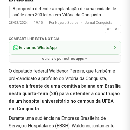
A proposta defende a implantação de uma unidade de
saúde com 300 leitos em Vitória da Conquista.
28/02/2024
·
19:15
·
Por
Nayure Soares
·
Jornal Conquista
A−
A+
Normal
COMPARTILHE ESTA NOTÍCIA
Enviar no WhatsApp
ou envie por outros apps
O deputado federal Waldenor Pereira, que também é
pré-candidato a prefeito de Vitória da Conquista,
esteve à frente de uma comitiva baiana em Brasília
nesta quarta-feira (28) para defender a construção
de um hospital universitário no campus da UFBA
em Conquista.
Durante uma audiência na Empresa Brasileira de
Serviços Hospitalares (EBSH), Waldenor, juntamente