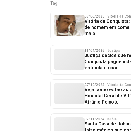
Tag
03/06/2025
· Vitória da Co
Vitória da Conquista
de homem em coma i
maio
11/04/2025
· Justiça
Justiça decide que ho
Conquista pague inde
entenda o caso
27/12/2024
· Vitória da Co
Veja como estão as 
Hospital Geral de Vit
Afrânio Peixoto
07/11/2024
· Bahia
Santa Casa de Itabun
falso médico que co