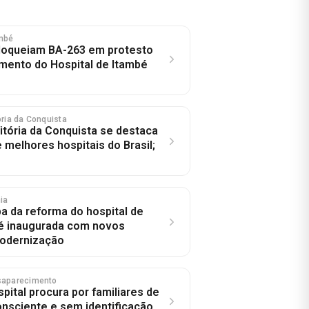
ambé
loqueiam BA-263 em protesto
mento do Hospital de Itambé
tória da Conquista
Vitória da Conquista se destaca
 melhores hospitais do Brasil;
hia
pa da reforma do hospital de
é inaugurada com novos
modernização
saparecimento
pital procura por familiares de
onsciente e sem identificação