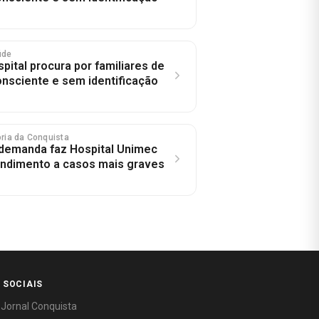
úde
pital procura por familiares de
onsciente e sem identificação
tória da Conquista
demanda faz Hospital Unimec
tendimento a casos mais graves
 SOCIAIS
 Jornal Conquista