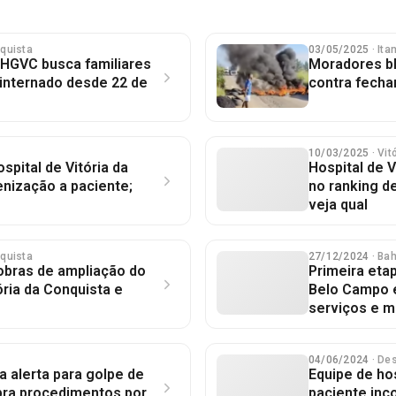
nquista
03/05/2025
· It
: HGVC busca familiares
Moradores b
nternado desde 22 de
contra fecha
10/03/2025
· Vi
spital de Vitória da
Hospital de 
nização a paciente;
no ranking de
veja qual
nquista
27/12/2024
· Ba
obras de ampliação do
Primeira eta
ória da Conquista e
Belo Campo 
serviços e 
04/06/2024
· De
a alerta para golpe de
Equipe de hos
bra procedimentos por
paciente inc