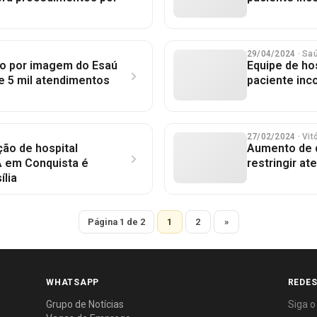
29/04/2024
· Sa
co por imagem do Esaú
Equipe de hos
e 5 mil atendimentos
paciente inc
27/02/2024
· Vi
ão de hospital
Aumento de 
A em Conquista é
restringir a
ília
Página 1 de 2
1
2
»
WHATSAPP
REDES
Grupo de Notícias
Siga o