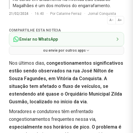
Magalhães é um dos motivos do engarrafamento.
21/02/2024
·
16:40
·
Por
Catarine Ferraz
·
Jornal Conquista
A−
A+
Normal
COMPARTILHE ESTA NOTÍCIA
Enviar no WhatsApp
ou envie por outros apps
Nos últimos dias,
congestionamentos significativos
estão sendo observados na rua José Nilton de
Souza Fagundes, em Vitória da Conquista. A
situação tem afetado o fluxo de veículos, se
estendendo até quase o Orquidário Municipal Zilda
Gusmão, localizado no início da via.
Moradores e condutores têm enfrentado
congestionamentos frequentes nessa via,
especialmente nos horários de pico. O problema é