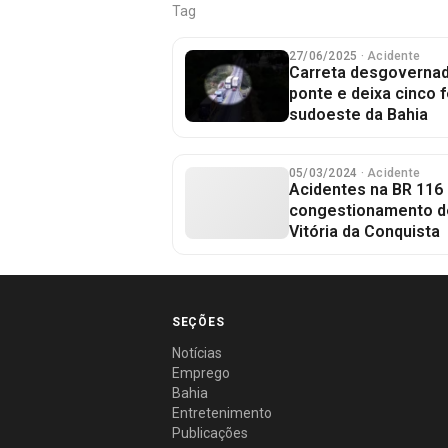
Tag
27/06/2025
· Acidente
Carreta desgovernad
ponte e deixa cinco 
sudoeste da Bahia
05/03/2024
· Acidente
Acidentes na BR 116
congestionamento d
Vitória da Conquista
SEÇÕES
Notícias
Emprego
Bahia
Entretenimento
Publicações