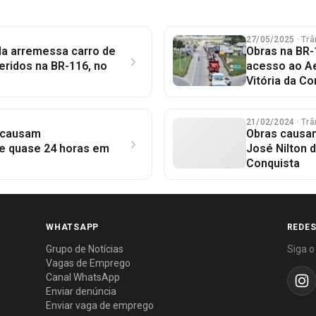
27/05/2025
· Trâ
a arremessa carro de
Obras na BR-
feridos na BR-116, no
acesso ao A
Vitória da Co
21/02/2024
· Trâ
 causam
Obras causa
e quase 24 horas em
José Nilton
Conquista
WHATSAPP
REDES
Grupo de Notícias
Siga o
Vagas de Emprego
Canal WhatsApp
Enviar denúncia
Enviar vaga de emprego