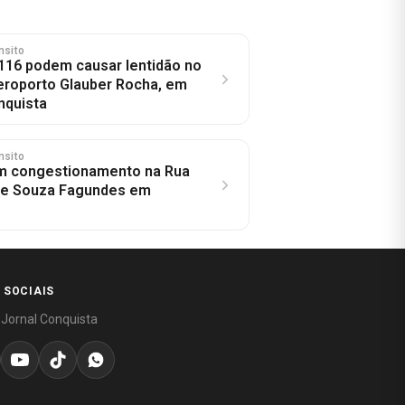
nsito
116 podem causar lentidão no
eroporto Glauber Rocha, em
nquista
nsito
m congestionamento na Rua
 de Souza Fagundes em
 SOCIAIS
 Jornal Conquista