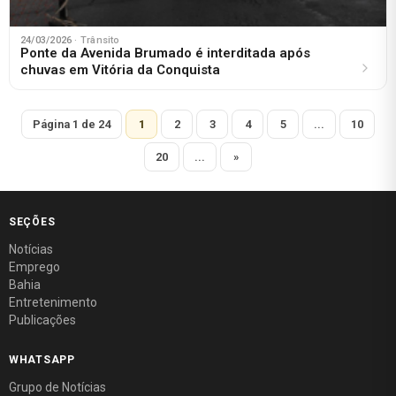
24/03/2026
· Trânsito
Ponte da Avenida Brumado é interditada após
chuvas em Vitória da Conquista
Página 1 de 24
1
2
3
4
5
...
10
20
...
»
SEÇÕES
Notícias
Emprego
Bahia
Entretenimento
Publicações
WHATSAPP
Grupo de Notícias