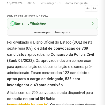
10/02/2024
·
00:15
·
Por
Redação JC
·
Jornal Conquista
A−
A+
Normal
COMPARTILHE ESTA NOTÍCIA
Enviar no WhatsApp
ou envie por outros apps
Foi divulgado o Diário Oficial do Estado (DOE) desta
sexta-feira (09), o
edital de convocação de 709
candidatos
aprovados no
Concurso da Polícia Civil
(Saeb 02/2022).
Os aprovados devem comparecer
para apresentação de documentação e exames pré-
admissionais. Foram convocados
122 candidatos
aptos para o cargo de delegado, 538 para
investigador e 49 para escrivão.
A lista com os 709 convocados está disponível para
consulta no portal RH Bahia
(
www.rhbahia.ba.gov.br
). Os candidatos aptos devem