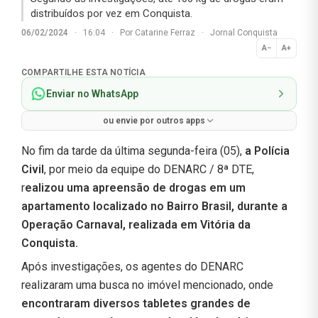
distribuídos por vez em Conquista.
06/02/2024
·
16:04
·
Por
Catarine Ferraz
·
Jornal Conquista
A−
A+
Normal
COMPARTILHE ESTA NOTÍCIA
Enviar no WhatsApp
ou envie por outros apps
No fim da tarde da última segunda-feira (05),
a Polícia
Civil
, por meio da equipe do DENARC / 8ª DTE,
r
ealizou uma apreensão de drogas em um
apartamento localizado no Bairro Brasil, durante a
Operação Carnaval, realizada em Vitória da
Conquista.
Após investigações, os agentes do DENARC
realizaram uma busca no imóvel mencionado, onde
encontraram diversos tabletes grandes de