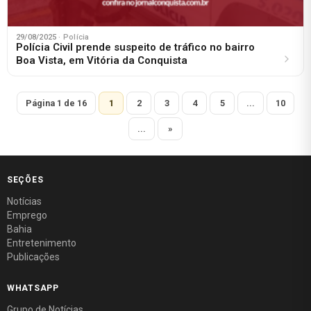
29/08/2025
· Polícia
Polícia Civil prende suspeito de tráfico no bairro
Boa Vista, em Vitória da Conquista
Página 1 de 16
1
2
3
4
5
...
10
...
»
SEÇÕES
Notícias
Emprego
Bahia
Entretenimento
Publicações
WHATSAPP
Grupo de Notícias