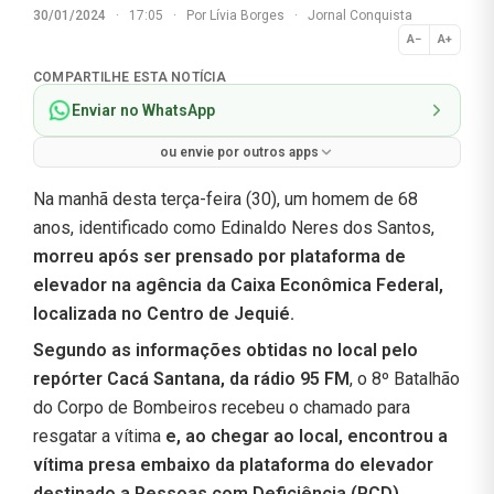
30/01/2024
·
17:05
·
Por
Lívia Borges
·
Jornal Conquista
A−
A+
Normal
COMPARTILHE ESTA NOTÍCIA
Enviar no WhatsApp
ou envie por outros apps
Na manhã desta terça-feira (30), um homem de 68
anos, identificado como Edinaldo Neres dos Santos,
morreu após ser prensado por plataforma de
elevador na agência da Caixa Econômica Federal,
localizada no Centro de Jequié.
Segundo as informações obtidas no local pelo
repórter Cacá Santana, da rádio 95
FM
, o 8º Batalhão
do Corpo de Bombeiros recebeu o chamado para
resgatar a vítima
e, ao chegar ao local, encontrou a
vítima presa embaixo da plataforma do elevador
destinado a Pessoas com Deficiência (PCD).