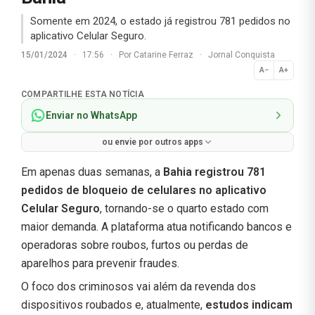
Somente em 2024, o estado já registrou 781 pedidos no
aplicativo Celular Seguro.
15/01/2024
·
17:56
·
Por
Catarine Ferraz
·
Jornal Conquista
A−
A+
Normal
COMPARTILHE ESTA NOTÍCIA
Enviar no WhatsApp
ou envie por outros apps
Em apenas duas semanas, a
Bahia registrou 781
pedidos de bloqueio de celulares no aplicativo
Celular Seguro
, tornando-se o quarto estado com
maior demanda. A plataforma atua notificando bancos e
operadoras sobre roubos, furtos ou perdas de
aparelhos para prevenir fraudes.
O foco dos criminosos vai além da revenda dos
dispositivos roubados e, atualmente,
estudos indicam