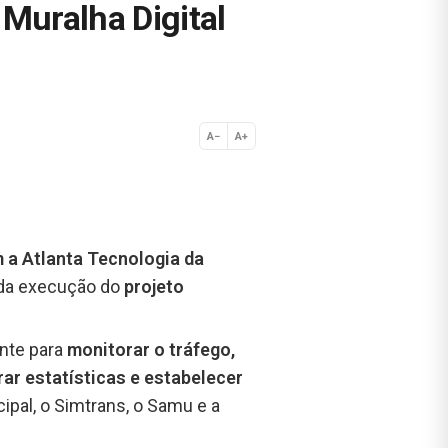
 Muralha Digital
A−
A+
Normal
 a Atlanta Tecnologia da
 da execução do
projeto
ente para
monitorar o tráfego,
erar estatísticas e estabelecer
cipal, o Simtrans, o Samu e a