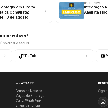
05/08/2026
 estágio em Direito
Integração R
ia da Conquista;
Analista Fisc
té 13 de agosto
você estiver!
só clicar e seguir!
TikTok
Y
WHATSAPP
REDES
Grupo de Notícias
Siga o
Vagas de Emprego
Canal WhatsApp
Enviar denúncia