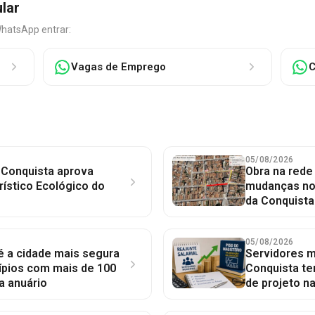
ular
WhatsApp entrar:
Vagas de Emprego
C
05/08/2026
 Conquista aprova
Obra na red
rístico Ecológico do
mudanças no 
da Conquista
05/08/2026
 é a cidade mais segura
Servidores mu
ípios com mais de 100
Conquista te
a anuário
de projeto n