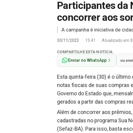
Participantes da 
concorrer aos so
A campanha é iniciativa de cida
30/11/2023
·
15:41
·
Atualizado em
3
COMPARTILHE ESTA NOTÍCIA
Enviar no WhatsApp
ou env
Esta quinta-feira (30) é o últim
notas fiscais de suas compras e
Governo do Estado que, mensalme
gerados a partir das compras rea
Além de concorrer aos prêmios, a
cadastradas no programa Sua No
(Sefaz-BA). Para isso, basta esc