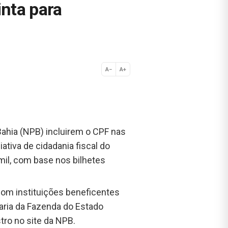
inta para
A−
A+
Normal
 Bahia (NPB) incluirem o CPF nas
tiva de cidadania fiscal do
mil, com base nos bilhetes
i com instituições beneficentes
aria da Fazenda do Estado
tro no site da NPB.