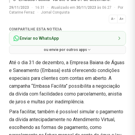
29/11/2023
·
16:31
·
Atualizado em
30/11/2023
às 06:27
·
Por
Catarine Ferraz
·
Jornal Conquista
A−
A+
Normal
COMPARTILHE ESTA NOTÍCIA
Enviar no WhatsApp
ou envie por outros apps
Até o dia 31 de dezembro, a Empresa Baiana de Águas
e Saneamento (Embasa) está oferecendo condições
especiais para clientes com contas em aberto. A
campanha “Embasa Facilita” possibilita a negociação
da dívida com facilidades como parcelamento, anistia
de juros e multas por inadimplência.
Para facilitar, também é possível simular o pagamento
da dívida antecipadamente no Atendimento Virtual,
escolhendo as formas de pagamento, como