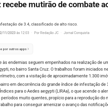
z recebe mutirão de combate 
nfestação de 3.4, classificado de alto risco.
2/11/2023
às 12:03
·
Por
Redação JC
·
Jornal Conquista
ie por outros apps
e às endemias seguem empenhados na realização de um 
i, no bairro Santa Cruz. O trabalhos foram iniciados nes
erímetro, com a visitação de aproximadamente 1.300 imó
airro em decorrência do grande índice de infestação de 3.4
ndices para o Aedes aegypti (LIRAa), o que acende o ale
 períodos muito quentes, propício para a reprodução do 
abalho para conseguir amenizar o avanço das notificaçõe