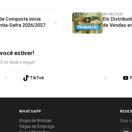
06/08/2026
 da Conquista inicia
Elo Distribu
ntia-Safra 2026/2027
de Vendas em
você estiver!
só clicar e seguir!
TikTok
Y
WHATSAPP
REDES
Grupo de Notícias
Siga o
Vagas de Emprego