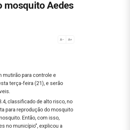
ao mosquito Aedes
A−
A+
Normal
mutirão para controle e
ta terça-feira (21), e serão
veis.
, classificado de alto risco, no
rta para reprodução do mosquito
mosquito. Então, com isso,
s no município”, explicou a