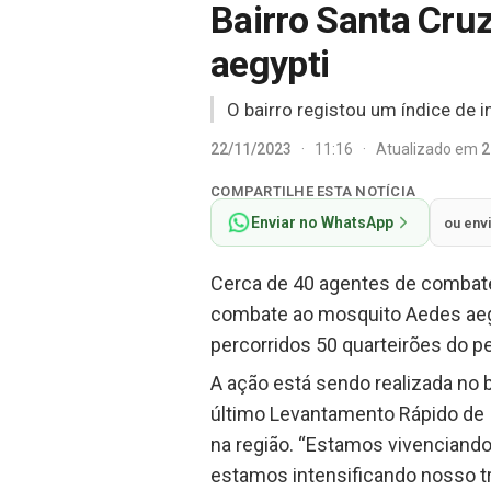
Bairro Santa Cru
aegypti
O bairro registou um índice de i
22/11/2023
·
11:16
·
Atualizado em
2
COMPARTILHE ESTA NOTÍCIA
Enviar no WhatsApp
ou env
Cerca de 40 agentes de combat
combate ao mosquito Aedes aegypt
percorridos 50 quarteirões do p
A ação está sendo realizada no b
último Levantamento Rápido de Í
na região. “Estamos vivenciando
estamos intensificando nosso tr