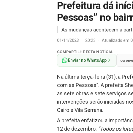
Prefeitura dá iní
Pessoas” no bair
As mudanças acontecem a partir
01/11/2023
·
20:23
·
Atualizado em
0
COMPARTILHE ESTA NOTÍCIA
Enviar no WhatsApp
ou env
Na última terça-feira (31), a Pr
com as Pessoas”. A prefeita Shei
as sete obras e sete serviços se
intervenções serão iniciadas nos
Cairo e Vila Serrana.
A prefeita enfatizou a importân
12 de dezembro.
“Todos os lote