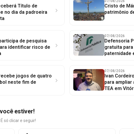
07/08/2026
ceberá Título de
Cristo de Má
 no dia da padroeira
patrimônio d
ta
07/08/2026
participa de pesquisa
Defensoria P
ara identificar risco de
gratuita par
a
paternidade 
07/08/2026
 recebe jogos de quatro
Ivan Cordeir
bol neste fim de
para ampliar
TEA em Vitór
você estiver!
só clicar e seguir!