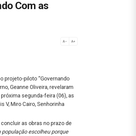
ando Com as
A−
A+
Normal
 do projeto-piloto “Governando
rno, Geanne Oliveira, revelaram
 próxima segunda-feira (06), as
is V, Miro Cairo, Senhorinha
 concluir as obras no prazo de
 a população escolheu porque