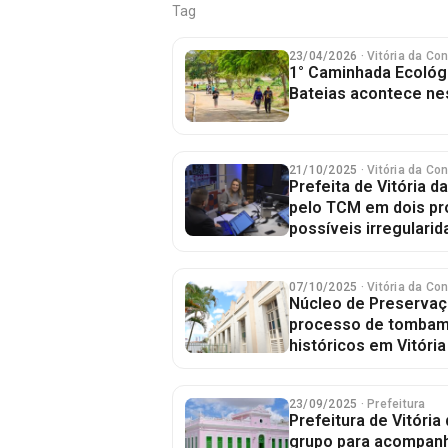
Tag
23/04/2026
· Vitória da Co
1° Caminhada Ecológ
Bateias acontece ne
21/10/2025
· Vitória da Co
Prefeita de Vitória d
pelo TCM em dois p
possíveis irregulari
07/10/2025
· Vitória da Co
Núcleo de Preservaçã
processo de tombam
históricos em Vitóri
23/09/2025
· Prefeitura
Prefeitura de Vitória 
grupo para acompanh