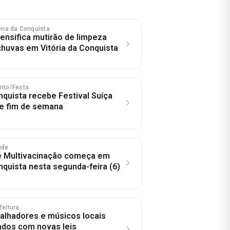
tória da Conquista
tensifica mutirão de limpeza
chuvas em Vitória da Conquista
ento/Festa
nquista recebe Festival Suíça
e fim de semana
úde
 Multivacinação começa em
nquista nesta segunda-feira (6)
feitura
balhadores e músicos locais
ados com novas leis