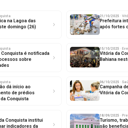
nquista
21/10/2025
· Vi
ica na Lagoa das
Prefeitura in
ste domingo (26)
após fortes 
nquista
15/10/2025
· Ev
a Conquista é notificada
Vitória da Co
rocessos sobre
Bahiana nest
dades
nquista
06/10/2025
· Sa
o dá início ao
Campanha de
ento de prédios
Vitória da Co
a da Conquista
18/09/2025
· Pre
da Conquista institui
Turismo, tra
ar indicadores da
são benefici