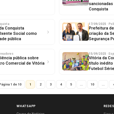
sancionadas p
Conquista
nquista
17/09/2025
· Pol
 da Conquista
Prefeitura de
 Oxente Social como
criação da S
ade pública
Segurança Pú
ereadores
15/09/2025
· Es
ência pública sobre
Vitória da C
tro Comercial de Vitória
título inédi
Futebol Séri
Página 1 de 10
1
2
3
4
5
...
10
...
WHATSAPP
REDES