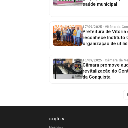
saúde municipal
17/09/2025
· Vitória da Co
Prefeitura de Vitória
reconhece Instituto
organização de utilid
16/09/2025
· Câmara de V
Câmara promove audi
revitalização do Cen
da Conquista
SEÇÕES