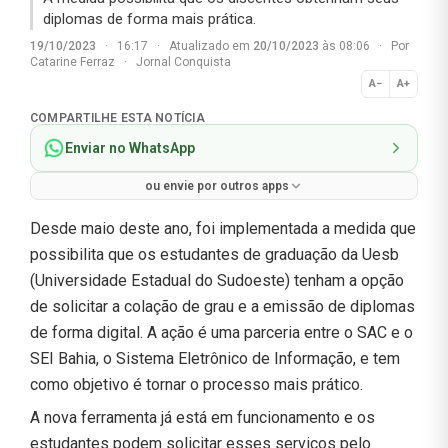
diplomas de forma mais prática.
19/10/2023
·
16:17
·
Atualizado em
20/10/2023
às 08:06
·
Por
Catarine Ferraz
·
Jornal Conquista
A−
A+
Normal
COMPARTILHE ESTA NOTÍCIA
Enviar no WhatsApp
ou envie por outros apps
Desde maio deste ano, foi implementada a medida que
possibilita que os estudantes de graduação da Uesb
(Universidade Estadual do Sudoeste) tenham a opção
de solicitar a colação de grau e a emissão de diplomas
de forma digital. A ação é uma parceria entre o SAC e o
SEI Bahia, o Sistema Eletrônico de Informação, e tem
como objetivo é tornar o processo mais prático.
A nova ferramenta já está em funcionamento e os
estudantes podem solicitar esses serviços pelo