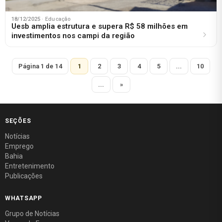
18/12/2025
· Educação
Uesb amplia estrutura e supera R$ 58 milhões em
investimentos nos campi da região
Página 1 de 14
1
2
3
4
5
...
10
...
»
SEÇÕES
Notícias
Emprego
Bahia
Entretenimento
Publicações
WHATSAPP
Grupo de Notícias