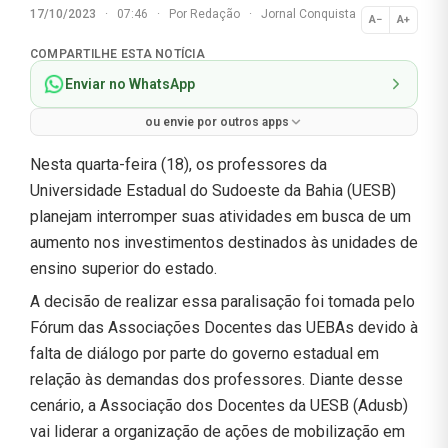
17/10/2023
·
07:46
·
Por
Redação
·
Jornal Conquista
A−
A+
Normal
COMPARTILHE ESTA NOTÍCIA
Enviar no WhatsApp
ou envie por outros apps
Nesta quarta-feira (18), os professores da
Universidade Estadual do Sudoeste da Bahia (UESB)
planejam interromper suas atividades em busca de um
aumento nos investimentos destinados às unidades de
ensino superior do estado.
A decisão de realizar essa paralisação foi tomada pelo
Fórum das Associações Docentes das UEBAs devido à
falta de diálogo por parte do governo estadual em
relação às demandas dos professores. Diante desse
cenário, a Associação dos Docentes da UESB (Adusb)
vai liderar a organização de ações de mobilização em