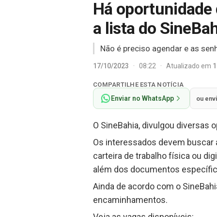
Há oportunidade 
a lista do SineBa
Não é preciso agendar e as sen
17/10/2023
·
08:22
·
Atualizado em
1
COMPARTILHE ESTA NOTÍCIA
Enviar no WhatsApp
ou env
O SineBahia, divulgou diversas o
Os interessados devem buscar a
carteira de trabalho física ou di
além dos documentos específic
Ainda de acordo com o SineBahia
encaminhamentos.
Veja as vagas disponíveis: