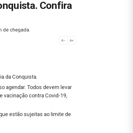
nquista. Confira
em de chegada.
A−
A+
Normal
ia da Conquista.
so agendar. Todos devem levar
 de vacinação contra Covid-19,
ue estão sujeitas ao limite de